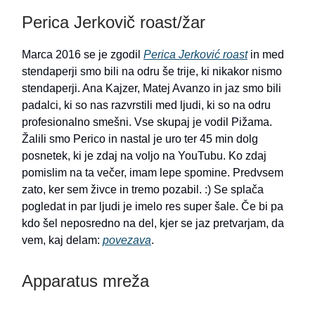
Perica Jerkovič roast/žar
Marca 2016 se je zgodil
Perica Jerković roast
in med
stendaperji smo bili na odru še trije, ki nikakor nismo
stendaperji. Ana Kajzer, Matej Avanzo in jaz smo bili
padalci, ki so nas razvrstili med ljudi, ki so na odru
profesionalno smešni. Vse skupaj je vodil Pižama.
Žalili smo Perico in nastal je uro ter 45 min dolg
posnetek, ki je zdaj na voljo na YouTubu. Ko zdaj
pomislim na ta večer, imam lepe spomine. Predvsem
zato, ker sem živce in tremo pozabil. :) Se splača
pogledat in par ljudi je imelo res super šale. Če bi pa
kdo šel neposredno na del, kjer se jaz pretvarjam, da
vem, kaj delam:
povezava
.
Apparatus mreža