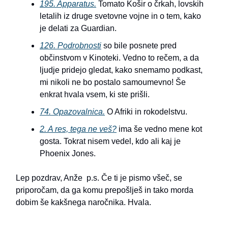
195. Apparatus.
Tomato Košir o črkah, lovskih
letalih iz druge svetovne vojne in o tem, kako
je delati za Guardian.
126. Podrobnosti
so bile posnete pred
občinstvom v Kinoteki. Vedno to rečem, a da
ljudje pridejo gledat, kako snemamo podkast,
mi nikoli ne bo postalo samoumevno! Še
enkrat hvala vsem, ki ste prišli.
74. Opazovalnica.
O Afriki in rokodelstvu.
2. A res, tega ne veš?
ima še vedno mene kot
gosta. Tokrat nisem vedel, kdo ali kaj je
Phoenix Jones.
Lep pozdrav, Anže p.s. Če ti je pismo všeč, se
priporočam, da ga komu prepošlješ in tako morda
dobim še kakšnega naročnika. Hvala.