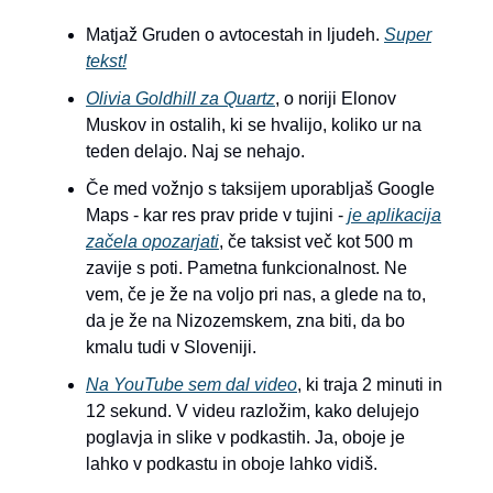
Matjaž Gruden o avtocestah in ljudeh.
Super
tekst!
Olivia Goldhill za Quartz
, o noriji Elonov
Muskov in ostalih, ki se hvalijo, koliko ur na
teden delajo. Naj se nehajo.
Če med vožnjo s taksijem uporabljaš Google
Maps - kar res prav pride v tujini -
je aplikacija
začela opozarjati
, če taksist več kot 500 m
zavije s poti. Pametna funkcionalnost. Ne
vem, če je že na voljo pri nas, a glede na to,
da je že na Nizozemskem, zna biti, da bo
kmalu tudi v Sloveniji.
Na YouTube sem dal video
, ki traja 2 minuti in
12 sekund. V videu razložim, kako delujejo
poglavja in slike v podkastih. Ja, oboje je
lahko v podkastu in oboje lahko vidiš.