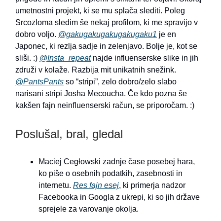
umetnostni projekt, ki se mu splača slediti. Poleg
Srcozloma sledim še nekaj profilom, ki me spravijo v
dobro voljo.
@gakugakugakugakugaku1
je en
Japonec, ki rezlja sadje in zelenjavo. Bolje je, kot se
sliši. :)
@Insta_repeat
najde influenserske slike in jih
združi v kolaže. Razbija mit unikatnih snežink.
@PantsPants
so “stripi”, zelo dobro/zelo slabo
narisani stripi Josha Mecoucha. Če kdo pozna še
kakšen fajn neinfluenserski račun, se priporočam. :)
Poslušal, bral, gledal
Maciej Cegłowski zadnje čase posebej hara,
ko piše o osebnih podatkih, zasebnosti in
internetu.
Res fajn esej
, ki primerja nadzor
Facebooka in Googla z ukrepi, ki so jih države
sprejele za varovanje okolja.