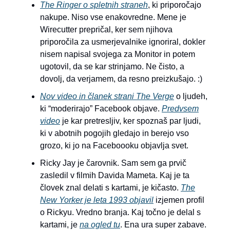
The Ringer o spletnih straneh
, ki priporočajo
nakupe. Niso vse enakovredne. Mene je
Wirecutter prepričal, ker sem njihova
priporočila za usmerjevalnike ignoriral, dokler
nisem napisal svojega za Monitor in potem
ugotovil, da se kar strinjamo. Ne čisto, a
dovolj, da verjamem, da resno preizkušajo. :)
Nov video in članek strani The Verge
o ljudeh,
ki “moderirajo” Facebook objave.
Predvsem
video
je kar pretresljiv, ker spoznaš par ljudi,
ki v abotnih pogojih gledajo in berejo vso
grozo, ki jo na Faceboooku objavlja svet.
Ricky Jay je čarovnik. Sam sem ga prvič
zasledil v filmih Davida Mameta. Kaj je ta
človek znal delati s kartami, je kičasto.
The
New Yorker je leta 1993 objavil
izjemen profil
o Rickyu. Vredno branja. Kaj točno je delal s
kartami, je
na ogled tu
. Ena ura super zabave.