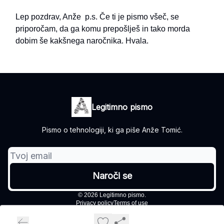
Lep pozdrav, Anže p.s. Če ti je pismo všeč, se
priporočam, da ga komu prepošlješ in tako morda
dobim še kakšnega naročnika. Hvala.
Legitimno pismo
Pismo o tehnologiji, ki ga piše Anže Tomić.
© 2026 Legitimno pismo.
Privacy policy
Terms of use
Powered by beehiiv