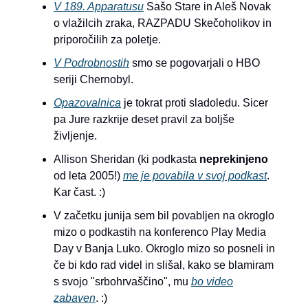
V 189. Apparatusu
Sašo Stare in Aleš Novak
o vlažilcih zraka, RAZPADU Skečoholikov in
priporočilih za poletje.
V Podrobnostih
smo se pogovarjali o HBO
seriji Chernobyl.
Opazovalnica
je tokrat proti sladoledu. Sicer
pa Jure razkrije deset pravil za boljše
življenje.
Allison Sheridan (ki podkasta
neprekinjeno
od leta 2005!)
me je povabila v svoj podkast
.
Kar čast. :)
V začetku junija sem bil povabljen na okroglo
mizo o podkastih na konferenco Play Media
Day v Banja Luko. Okroglo mizo so posneli in
če bi kdo rad videl in slišal, kako se blamiram
s svojo "srbohrvaščino", mu
bo video
zabaven
. :)