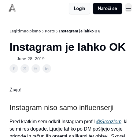
Login
Naroči se
Legitimno pismo
Posts
Instagram je lahko OK
Instagram je lahko OK
June 28, 2019
Živjo!
Instagram niso samo influenserji
Pred kratkim sem odkril Instagram profil
@Srcozlom
, ki
se mi res dopade. Ljudje lahko po DM pošljejo svoje
prigode in račun jih opremi s slikami ter objavi. Skoraj