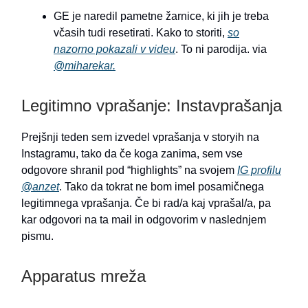
GE je naredil pametne žarnice, ki jih je treba
včasih tudi resetirati. Kako to storiti,
so
nazorno pokazali v videu
. To ni parodija. via
@miharekar.
Legitimno vprašanje: Instavprašanja
Prejšnji teden sem izvedel vprašanja v storyih na
Instagramu, tako da če koga zanima, sem vse
odgovore shranil pod “highlights” na svojem
IG profilu
@anzet
. Tako da tokrat ne bom imel posamičnega
legitimnega vprašanja. Če bi rad/a kaj vprašal/a, pa
kar odgovori na ta mail in odgovorim v naslednjem
pismu.
Apparatus mreža